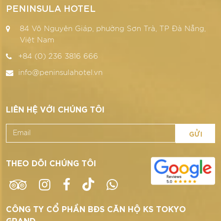
PENINSULA HOTEL
84 Võ Nguyên Giáp, phường Sơn Trà, TP Đà Nẵng,
Việt Nam
+84 (0) 236 3816 666
info@peninsulahotel.vn
LIÊN HỆ VỚI CHÚNG TÔI
GỬI
THEO DÕI CHÚNG TÔI
CÔNG TY CỔ PHẦN BĐS CĂN HỘ KS TOKYO
GRAND