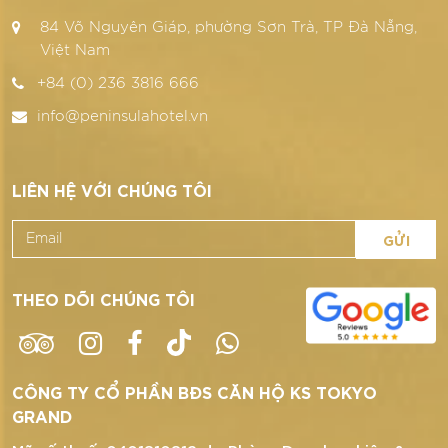
84 Võ Nguyên Giáp, phường Sơn Trà, TP Đà Nẵng,
Việt Nam
+84 (0) 236 3816 666
info@peninsulahotel.vn
LIÊN HỆ VỚI CHÚNG TÔI
GỬI
THEO DÕI CHÚNG TÔI
CÔNG TY CỔ PHẦN BĐS CĂN HỘ KS TOKYO
GRAND