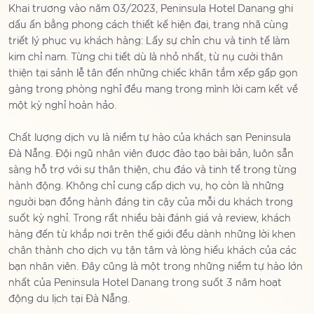
Khai trương vào năm 03/2023, Peninsula Hotel Danang ghi
dấu ấn bằng phong cách thiết kế hiện đại, trang nhã cùng
triết lý phục vụ khách hàng: Lấy sự chỉn chu và tinh tế làm
kim chỉ nam. Từng chi tiết dù là nhỏ nhất, từ nụ cười thân
thiện tại sảnh lễ tân đến những chiếc khăn tắm xếp gấp gọn
gàng trong phòng nghỉ đều mang trong mình lời cam kết về
một kỳ nghỉ hoàn hảo.
Chất lượng dịch vụ là niềm tự hào của khách sạn Peninsula
Đà Nẵng. Đội ngũ nhân viên được đào tạo bài bản, luôn sẵn
sàng hỗ trợ với sự thân thiện, chu đáo và tinh tế trong từng
hành động. Không chỉ cung cấp dịch vụ, họ còn là những
người bạn đồng hành đáng tin cậy của mỗi du khách trong
suốt kỳ nghỉ. Trong rất nhiều bài đánh giá và review, khách
hàng đến từ khắp nơi trên thế giới đều dành những lời khen
chân thành cho dịch vụ tận tâm và lòng hiếu khách của các
bạn nhân viên. Đây cũng là một trong những niềm tự hào lớn
nhất của Peninsula Hotel Danang trong suốt 3 năm hoạt
động du lịch tại Đà Nẵng.