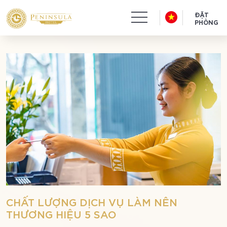
ĐẶT
PHÒNG
CHẤT LƯỢNG DỊCH VỤ LÀM NÊN
THƯƠNG HIỆU 5 SAO