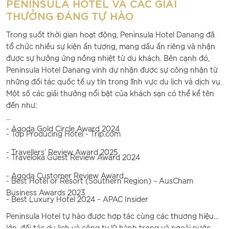
PENINSULA HOTEL VÀ CÁC GIẢI
THƯỞNG ĐÁNG TỰ HÀO
Trong suốt thời gian hoạt động, Peninsula Hotel Danang đã
tổ chức nhiều sự kiện ấn tượng, mang dấu ấn riêng và nhận
được sự hưởng ứng nồng nhiệt từ du khách. Bên cạnh đó,
Peninsula Hotel Danang vinh dự nhận được sự công nhận từ
những đối tác quốc tế uy tín trong lĩnh vực du lịch và dịch vụ.
Một số các giải thưởng nổi bật của khách sạn có thể kể tên
đến như:
- Agoda Gold Circle Award 2024
- Top Producing Hotel - Trip.com
- Travellers’ Review Award 2025
- Traveloka Guest Review Award 2024
- Agoda Customer Review Award
- Best Hotel or Resort (Southern Region) – AusCham
Business Awards 2023
- Best Luxury Hotel 2024 – APAC Insider
Peninsula Hotel tự hào được hợp tác cùng các thương hiệu
lớn, đối tác du lịch và công ty lữ hành trong và ngoài nước,