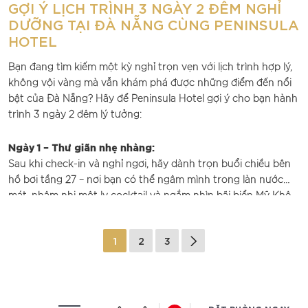
GỢI Ý LỊCH TRÌNH 3 NGÀY 2 ĐÊM NGHỈ
sáng luôn ở mức tốt nhất, các đầu bếp luôn đầu tư tâm huyết
DƯỠNG TẠI ĐÀ NẴNG CÙNG PENINSULA
vào từng món ăn. Bởi hơn ai hết, họ hiểu rằng món án phục
HOTEL
vụ những vị khách quý không chỉ nên được nêm nếm gia vị,
mà còn là lòng nhiệt thành được gửi gắm bên trong mỗi
Bạn đang tìm kiếm một kỳ nghỉ trọn vẹn với lịch trình hợp lý,
thành phẩm của người làm bếp.
không vội vàng mà vẫn khám phá được những điểm đến nổi
bật của Đà Nẵng? Hãy để Peninsula Hotel gợi ý cho bạn hành
trình 3 ngày 2 đêm lý tưởng:
Ngày 1 – Thư giãn nhẹ nhàng:
Sau khi check-in và nghỉ ngơi, hãy dành trọn buổi chiều bên
hồ bơi tầng 27 – nơi bạn có thể ngâm mình trong làn nước
mát, nhâm nhi một ly cocktail và ngắm nhìn bãi biển Mỹ Khê
từ trên cao. Tối đến bạn có thể di chuyển vào thành phố Hội
An, thả đèn hoa đăng và thưởng thức đặc sản Cao Lầu - Mỳ
1
2
3
Quảng.
Ngày 2 – Khám phá Đà Nẵng:
Khởi đầu ngày mới bằng buffet sáng phong phú tại nhà hàng