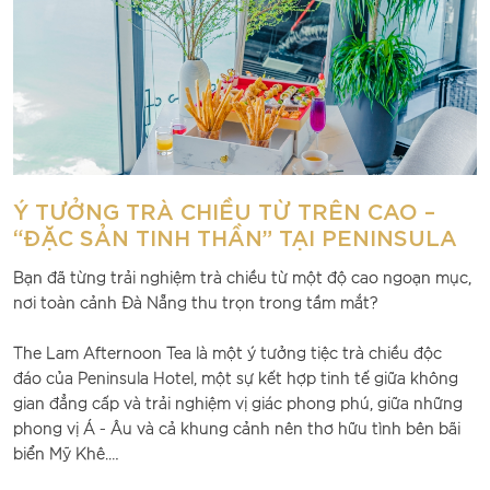
Ý TƯỞNG TRÀ CHIỀU TỪ TRÊN CAO –
“ĐẶC SẢN TINH THẦN” TẠI PENINSULA
Bạn đã từng trải nghiệm trà chiều từ một độ cao ngoạn mục,
nơi toàn cảnh Đà Nẵng thu trọn trong tầm mắt?
The Lam Afternoon Tea là một ý tưởng tiệc trà chiều độc
đáo của Peninsula Hotel, một sự kết hợp tinh tế giữa không
gian đẳng cấp và trải nghiệm vị giác phong phú, giữa những
phong vị Á - Âu và cả khung cảnh nên thơ hữu tình bên bãi
biển Mỹ Khê.