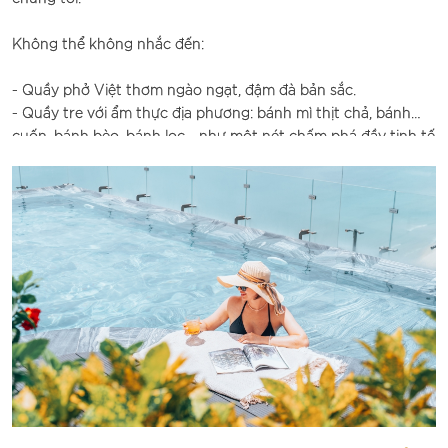
thống Việt Nam như bánh da lợn, bánh xoài, chè dưỡng
nhan... – một sự kết hợp đầy bất ngờ và duyên dáng giữa
Không thể không nhắc đến:
Đông và Tây.
- Quầy phở Việt thơm ngào ngạt, đậm đà bản sắc.
Rất nhiều du khách lưu trú tại Peninsula đã gọi đây là một
- Quầy tre với ẩm thực địa phương: bánh mì thịt chả, bánh
trong những trải nghiệm "must-try" khi đến Đà Nẵng – nơi
cuốn, bánh bèo, bánh lọc… như một nét chấm phá đầy tinh tế
trà chiều không chỉ là một bữa ăn nhẹ, mà là khoảng lặng đầy
về văn hóa ẩm thực miền Trung.
chất thơ giữa nhịp sống vội vã.
- Quầy bánh ngọt và trái cây tươi, cùng quầy ẩm thực Ấn Độ
đầy màu sắc và hương vị.
Và điều đặc biệt chỉ có tại Peninsula – bữa sáng bên biển, nơi
bạn có thể vừa thưởng thức ly cà phê nóng hổi, vừa ngắm
nhìn sóng biển xanh ngát từ tầng cao – một trải nghiệm nhẹ
nhàng và thư thái để tái tạo năng lượng sau những ngày bận
rộn.
Tasteful, delicous, yummy là những lời khen có khách mà du
khách từ khắp nơi để lại sau khi thưởng thức buffet sáng tại
khách sạn chúng tôi. Để đảm bảo được chất lượng đồ ăn