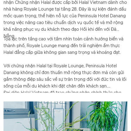
nhận Chứng nhận Halal được cấp bởi Halal Vietnam dành cho
nhà hàng Royale Lounge tại tầng 28. Đây là sự kiện đánh dấu
mốc quan trọng, thể hiện nỗ lực của Peninsula Hotel Danang
trong việc nâng cao tiêu chuẩn dịch vụ quốc tế và mở rộng
khả năng phục vụ du khách theo đạo Hồi khi đến với Đà
Nẵng.
Tọa lạc trên tầng cao với tầm nhìn toàn cảnh hướng biển và
thành phố, Royale Lounge mang đến trải nghiệm ẩm thực
Halal đẳng cấp giữa không gian sang trọng và khoáng đạt.
Với chứng nhận Halal tại Royale Lounge, Peninsula Hotel
Danang không chỉ đơn thuần mở rộng thực đơn mà còn gửi
gắm thông điệp sâu sắc về sự trân trọng đối với đức tin và lối
sống của mỗi du khách khi đặt chân đến khách sạn.
Đại diện Halal Vietnam đã trao chứng nhận chính thức cho
Ban quản lý khách sạn, ghi nhận sự cam kết của Royale
Lounge trong việc áp dụng các quy trình ẩm thực đạt chuẩn
Halal.