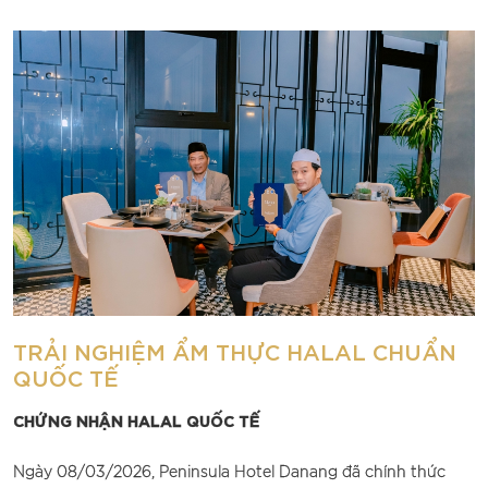
mang đến trải nghiệm trọn vẹn và đa dạng cho khách hàng.
Đồng thời, chúng tôi luôn biết ơn sự tin tưởng từ hàng ngàn
lượt khách trong và ngoài nước, những vị khách đã chọn
Peninsula làm điểm dừng chân lý tưởng tại Đà Nẵng. Tiếp tục
hành trình nâng cao chất lượng dịch vụ, cải tiến trải nghiệm
và chinh phục những cột mốc mới, Peninsula Hotel Danang
cam kết luôn là nơi dừng chân đáng giá cho mọi chuyến đi.
TRẢI NGHIỆM ẨM THỰC HALAL CHUẨN
QUỐC TẾ
CHỨNG NHẬN HALAL QUỐC TẾ
Ngày 08/03/2026, Peninsula Hotel Danang đã chính thức